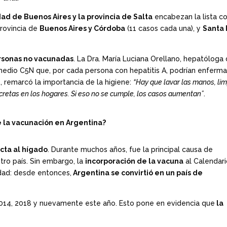
ad de Buenos Aires y la provincia de Salta
encabezan la lista c
provincia de
Buenos Aires y Córdoba
(11 casos cada una), y
Santa 
rsonas no vacunadas
. La Dra. María Luciana Orellano, hepatóloga 
 medio C5N que, por cada persona con hepatitis A, podrían enferm
 remarcó la importancia de la higiene:
“Hay que lavar las manos, lim
retas en los hogares. Si eso no se cumple, los casos aumentan”
.
de la vacunación en Argentina?
ecta al hígado
. Durante muchos años, fue la principal causa de
tro país. Sin embargo, la
incorporación de la vacuna
al Calendar
dad: desde entonces,
Argentina se convirtió en un país de
 2014, 2018 y nuevamente este año. Esto pone en evidencia que
la