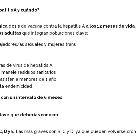
atitis A y cuándo?
nica dosis
de vacuna contra la hepatitis A
a los 12 meses de vida
.
s adultas
que integran poblaciones clave:
ajadores/as sexuales y mujeres trans
as de virus de hepatitis A
 maneje residuos sanitarios
 asisten a menores de 1 año
alta endemicidad
, con un intervalo de 6 meses
.
 clave que deberías conocer
C, D y E
. Las más graves son B, C y D, ya que pueden volverse crón