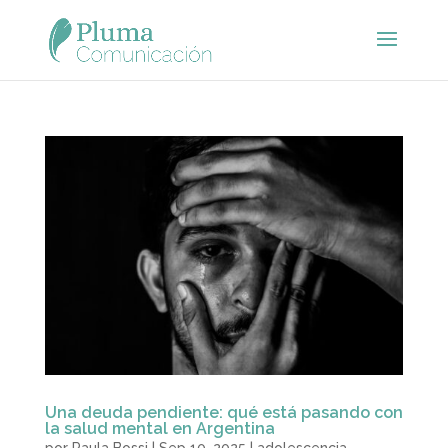
Una deuda pendiente: qué está pasando con
la salud mental en Argentina
por
Paula Bossi
|
Sep 10, 2025
|
adolescencia
,